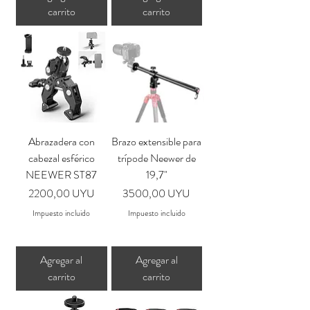
carrito
carrito
Abrazadera con
Brazo extensible para
cabezal esférico
trípode Neewer de
NEEWER ST87
19,7"
Precio
Precio
2200,00 UYU
3500,00 UYU
Impuesto incluido
Impuesto incluido
Agregar al
Agregar al
carrito
carrito