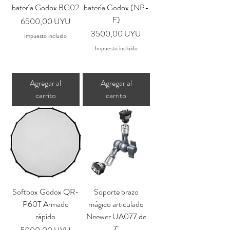
batería Godox BG02
batería Godox (NP-
F)
Precio
6500,00 UYU
Precio
3500,00 UYU
Impuesto incluido
Impuesto incluido
Agregar al
Agregar al
carrito
carrito
Softbox Godox QR-
Soporte brazo
P60T Armado
mágico articulado
rápido
Neewer UA077 de
7"
Precio