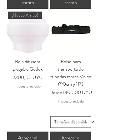
carrito
carrito
¡Nuevo Arribo!
Bola difusora
Bolso para
plegable Godox
transporte de
trípodes marca Visico
Precio
2300,00 UYU
(90cm y 117)
Impuesto incluido
Precio de oferta
Desde
1300,00 UYU
Impuesto incluido
Agregar al
Agregar al