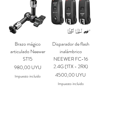
Brazo mágico
Disparador de flash
articulado Neewer
inalámbrico
ST15
NEEWER FC-16
2.4G (1TX - 2RX)
Precio
980,00 UYU
Precio
4500,00 UYU
Impuesto incluido
Impuesto incluido
Agregar al
Agotado
carrito