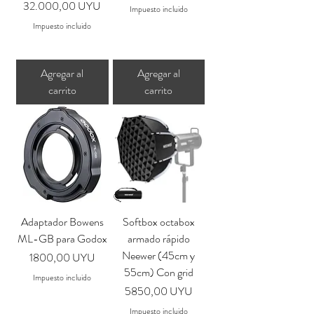
Precio
32.000,00 UYU
Impuesto incluido
Impuesto incluido
Agregar al
Agregar al
carrito
carrito
Adaptador Bowens
Softbox octabox
ML-GB para Godox
armado rápido
Neewer (45cm y
Precio
1800,00 UYU
55cm) Con grid
Impuesto incluido
Precio
5850,00 UYU
Impuesto incluido