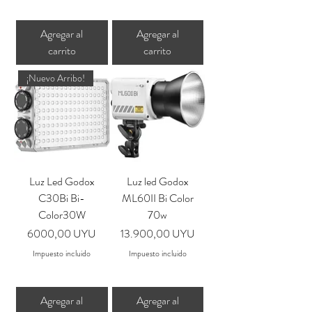
Agregar al
Agregar al
carrito
carrito
¡Nuevo Arribo!
Luz Led Godox
Luz led Godox
C30Bi Bi-
ML60II Bi Color
Color30W
70w
Precio
Precio
6000,00 UYU
13.900,00 UYU
Impuesto incluido
Impuesto incluido
Agregar al
Agregar al