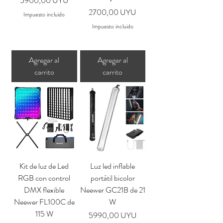
5900,00 UYU
Precio
2700,00 UYU
Impuesto incluido
Impuesto incluido
Agregar al
Agregar al
carrito
carrito
Kit de luz de Led
Luz led inflable
RGB con control
portátil bicolor
DMX flexible
Neewer GC21B de 21
Neewer FL100C de
W
115 W
Precio
5990,00 UYU