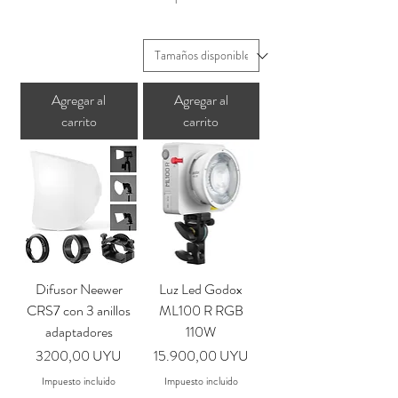
Agregar al
Agregar al
carrito
carrito
Difusor Neewer
Luz Led Godox
CRS7 con 3 anillos
ML100 R RGB
adaptadores
110W
Precio
Precio
3200,00 UYU
15.900,00 UYU
Impuesto incluido
Impuesto incluido