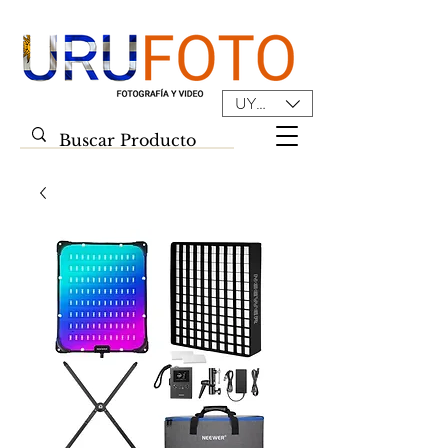
UYU ($U)