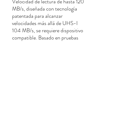
Velocidad de lectura de hasta 120
MB/s, diseñada con tecnología
patentada para alcanzar
velocidades más allá de UHS-I
104 MB/s, se requiere dispositivo
compatible. Basado en pruebas
internas; el rendimiento puede ser
menor dependiendo del
dispositivo host y otros factores
No hay reseñas todavía
Comparte tu opinión. Deja la primera
reseña.
Dejar una reseña