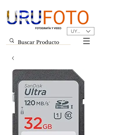
UYU ($U)