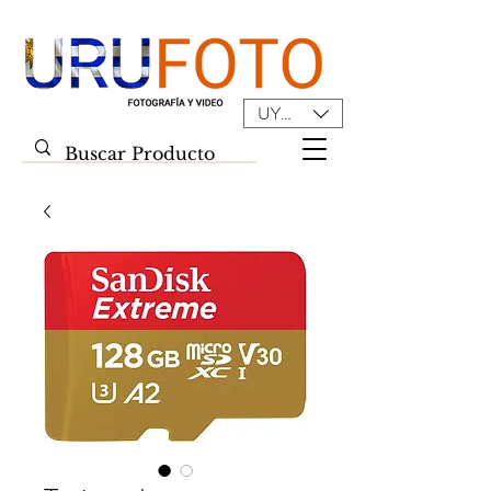
UYU ($U)