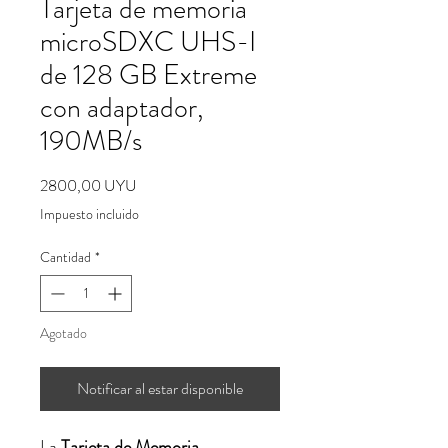
Tarjeta de memoria
microSDXC UHS-I
de 128 GB Extreme
con adaptador,
190MB/s
Precio
2800,00 UYU
Impuesto incluido
Cantidad
*
Agotado
Notificar al estar disponible
La
Tarjeta de Memoria