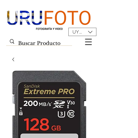
UYU ($U)