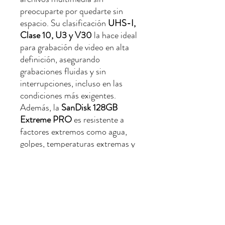
preocuparte por quedarte sin
espacio. Su clasificación
UHS-I,
Clase 10, U3 y V30
la hace ideal
para grabación de video en alta
definición, asegurando
grabaciones fluidas y sin
interrupciones, incluso en las
condiciones más exigentes.
Además, la
SanDisk 128GB
Extreme PRO
es resistente a
factores extremos como agua,
golpes, temperaturas extremas y
rayos X, lo que la convierte en una
opción confiable para entornos
difíciles y aventuras al aire libre.
El paquete incluye
RescuePro
Deluxe
, un software avanzado que
permite recuperar archivos