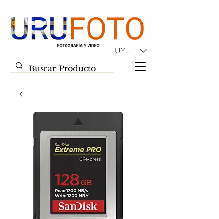
UYU ($U)