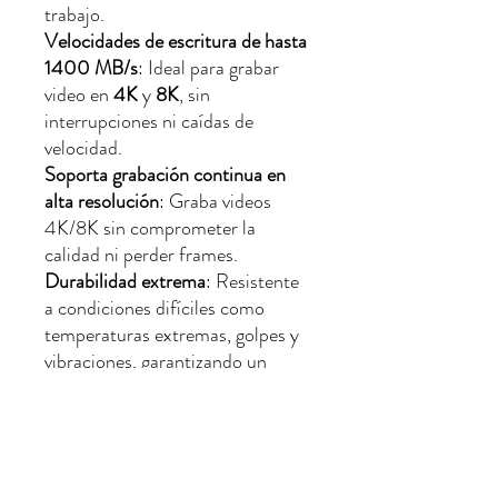
trabajo.
Velocidades de escritura de hasta
1400 MB/s
: Ideal para grabar
video en
4K
y
8K
, sin
interrupciones ni caídas de
velocidad.
Soporta grabación continua en
alta resolución
: Graba videos
4K/8K sin comprometer la
calidad ni perder frames.
Durabilidad extrema
: Resistente
a condiciones difíciles como
temperaturas extremas, golpes y
vibraciones, garantizando un
rendimiento confiable incluso en
entornos adversos.
Compatibilidad con cámaras
profesionales
: Compatible con
cámaras que utilizan tarjetas