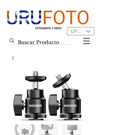
UYU ($U)