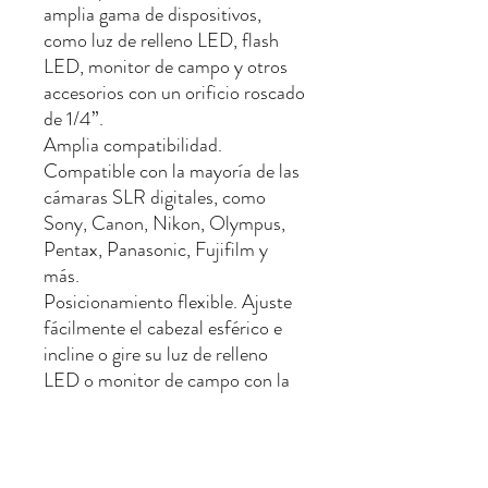
amplia gama de dispositivos,
como luz de relleno LED, flash
LED, monitor de campo y otros
accesorios con un orificio roscado
de 1/4”.
Amplia compatibilidad.
Compatible con la mayoría de las
cámaras SLR digitales, como
Sony, Canon, Nikon, Olympus,
Pentax, Panasonic, Fujifilm y
más.
Posicionamiento flexible. Ajuste
fácilmente el cabezal esférico e
incline o gire su luz de relleno
LED o monitor de campo con la
perilla de ajuste.
Resistente y duradero. Fabricada
con una resistente aleación de
aluminio y acero inoxidable, la