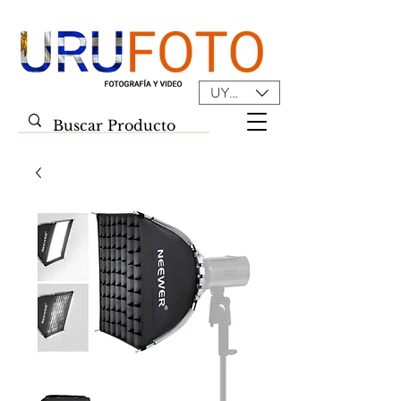
UYU ($U)