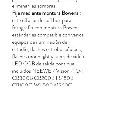
eliminar las sombras.
Fije mediante montura Bowens
:
este difusor de softbox para
fotografía con montura Bowens
estándar es compatible con varios
equipos de iluminación de
estudio, flashes estroboscópicos,
flashes monolight y luces de video
LED COB de salida continua,
incluidos NEEWER Vision 4 Q4
CB300B CB200B FS150B
CB100C MS150B MS60C
MS60B CB60 RGB S101-
300W/400W PRO, compatible
con Aputure 300c 200X 60D
60x S, compatible con Godox
SL60w, compatible con SmallRig
RC 120D RC 120B, etc.