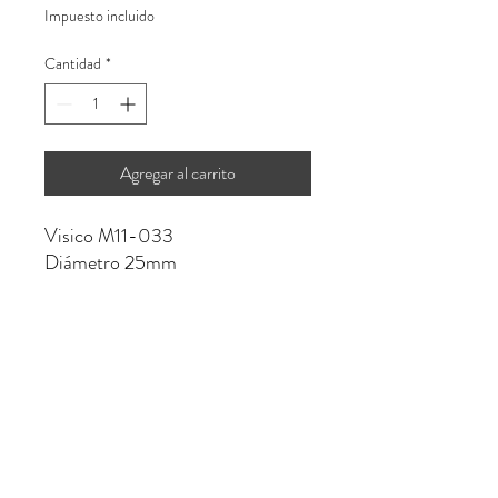
Impuesto incluido
Cantidad
*
Agregar al carrito
Visico M11-033
Diámetro 25mm
No hay reseñas todavía
Comparte tu opinión. Deja la primera
reseña.
Dejar una reseña