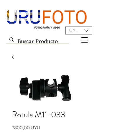
UYU ($U)
Rotula M11-033
Precio
2800,00 UYU