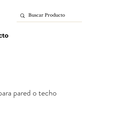
cto
para pared o techo
o