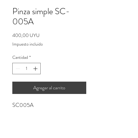
Pinza simple SC-
005A
Precio
400,00 UYU
Impuesto incluido
Cantidad
*
Agregar al carrito
SC005A
No hay reseñas todavía