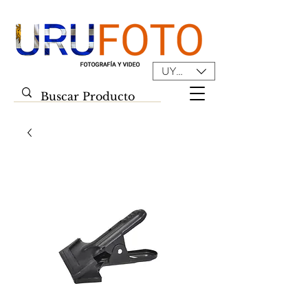
UYU ($U)