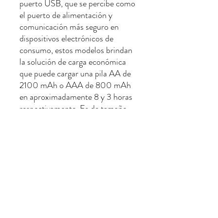
puerto USB, que se percibe como
el puerto de alimentación y
comunicación más seguro en
dispositivos electrónicos de
consumo, estos modelos brindan
la solución de carga económica
que puede cargar una pila AA de
2100 mAh o AAA de 800 mAh
en aproximadamente 8 y 3 horas
respectivamente. Es de tamaño
pequeño, liviano y compacto con
indicación de 1/2 LED para
mostrar el estado de carga y
detectar fallas y amp; pilas
alcalinas y malas.
No hay reseñas todavía