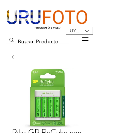
UYU ($U)
Pilas GP ReCyko con