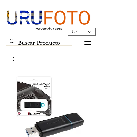
UYU ($U)