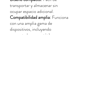
transportar y almacenar sin
ocupar espacio adicional.
Compatibilidad amplia
: Funciona
con una amplia gama de
dispositivos, incluyendo
computadoras, portátiles,
consolas y más.
Fiabilidad Kingston
: Marca
reconocida por su calidad y
durabilidad, garantizando el
rendimiento y la seguridad de tus
datos.
Ideal para uso personal,
profesional o para quienes
necesitan una opción confiable y
rápida para gestionar su
información.