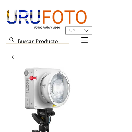
UYU ($U)