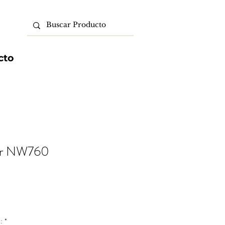
cto
er NW760
io
:
*