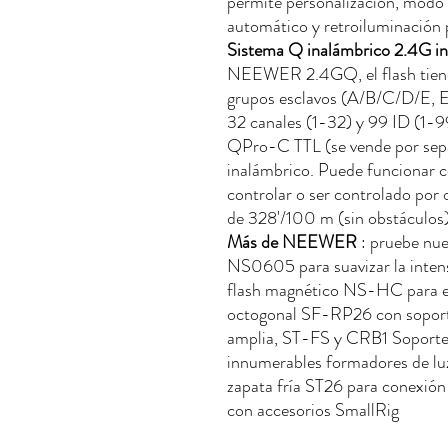
permite personalización, modo 
automático y retroiluminación
Sistema Q inalámbrico 2.4G i
NEEWER 2.4GQ, el flash tiene
grupos esclavos (A/B/C/D/E, E 
32 canales (1-32) y 99 ID (1-9
QPro-C TTL (se vende por sepa
inalámbrico. Puede funcionar 
controlar o ser controlado por 
de 328'/100 m (sin obstáculos)
Más de NEEWER
: pruebe nues
NS0605 para suavizar la intensa
flash magnético NS-HC para efec
octogonal SF-RP26 con soporte
amplia, ST-FS y CRB1 Soporte 
innumerables formadores de lu
zapata fría ST26 para conexión
con accesorios SmallRig