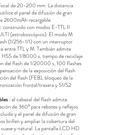
 focal de 20-200 mm. La distancia
tilice el panel de difusión de gran
a de 2600mAh recargable
: construido con modos E-TTL II
ULTI (estroboscópico). El modo M
lash (1/256-1/1) con un interruptor
e entre TTL y M. También admite
ad HSS de 1/8000 s, tiempo de reciclaje
ón del flash de 1/20000 s, 100 flashes
ensación de la exposición del flash
ción del flash (FEB), bloqueo de la
cronización frontal/trasera y S1/S2
bles
: el cabezal del flash admite
ación de 360° para rebotes y reflejos
incluido y el panel de difusión de gran
s brillen y ampliar la cobertura del
o suave y natural. La pantalla LCD HD