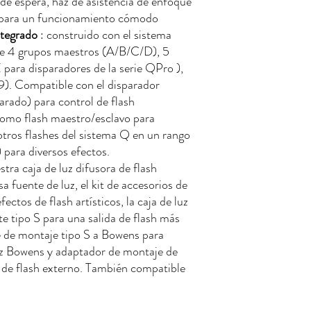
de espera, haz de asistencia de enfoque
 para un funcionamiento cómodo
ntegrado
: construido con el sistema
 4 grupos maestros (A/B/C/D), 5
para disparadores de la serie QPro ),
9). Compatible con el disparador
rado) para control de flash
como flash maestro/esclavo para
otros flashes del sistema Q en un rango
 para diversos efectos.
tra caja de luz difusora de flash
 fuente de luz, el kit de accesorios de
tos de flash artísticos, la caja de luz
 tipo S para una salida de flash más
de montaje tipo S a Bowens para
z Bowens y adaptador de montaje de
 de flash externo. También compatible