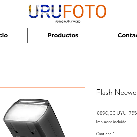
cio
Productos
Conta
Flash Neew
Prec
 8890,00 UYU 
755
Impuesto incluido
Cantidad
*