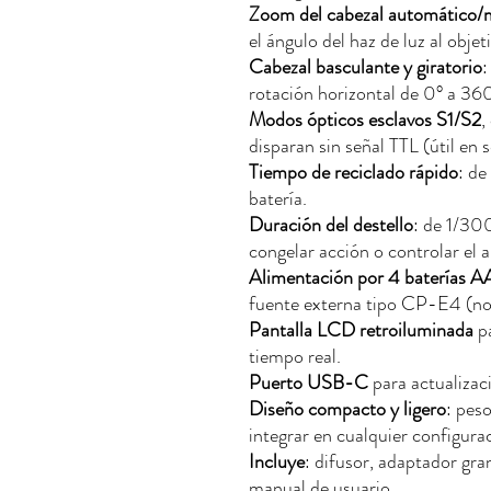
Zoom del cabezal automático/
el ángulo del haz de luz al objeti
Cabezal basculante y giratorio
:
rotación horizontal de 0° a 360
Modos ópticos esclavos S1/S2
,
disparan sin señal TTL (útil en 
Tiempo de reciclado rápido
: de
batería.
Duración del destello
: de 1/30
congelar acción o controlar el 
Alimentación por 4 baterías A
fuente externa tipo CP-E4 (no 
Pantalla LCD retroiluminada
pa
tiempo real.
Puerto USB-C
para actualizac
Diseño compacto y ligero
: peso
integrar en cualquier configura
Incluye
: difusor, adaptador gra
manual de usuario.