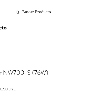
cto
er NW700-S (76W)
io
Precio
6,50 UYU
de
oferta