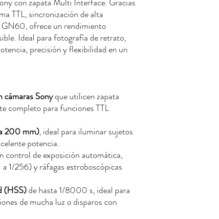
ny con zapata Multi Interface. Gracias
ema TTL, sincronización de alta
a GN60, ofrece un rendimiento
ble. Ideal para fotografía de retrato,
tencia, precisión y flexibilidad en un
n cámaras Sony
que utilicen zapata
rte completo para funciones TTL
 a 200 mm)
, ideal para iluminar sujetos
xcelente potencia.
on control de exposición automática,
/1 a 1/256) y ráfagas estroboscópicas
ad (HSS)
de hasta 1/8000 s, ideal para
iones de mucha luz o disparos con