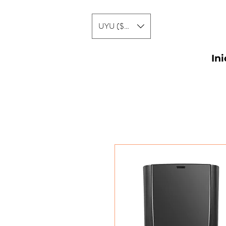
UYU ($U)
Ini