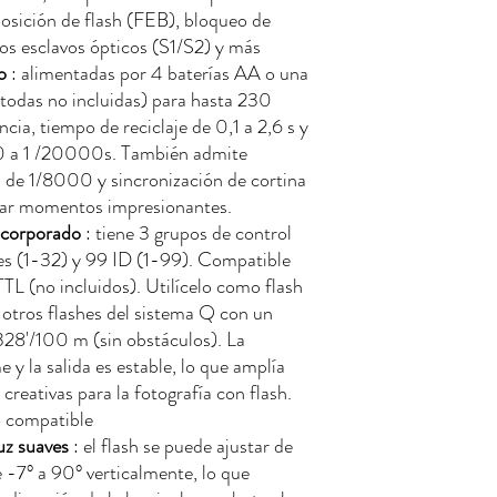
posición de flash (FEB), bloqueo de
os esclavos ópticos (S1/S2) y más
o
: alimentadas por 4 baterías AA o una
odas no incluidas) para hasta 230
cia, tiempo de reciclaje de 0,1 a 2,6 s y
00 a 1 /20000s. También admite
d de 1/8000 y sincronización de cortina
urar momentos impresionantes.
ncorporado
: tiene 3 grupos de control
es (1-32) y 99 ID (1-99). Compatible
L (no incluidos). Utilícelo como flash
 otros flashes del sistema Q con un
328'/100 m (sin obstáculos). La
e y la salida es estable, lo que amplía
reativas para la fotografía con flash.
B compatible
uz suaves
: el flash se puede ajustar de
 -7° a 90° verticalmente, lo que