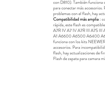
con D810). También funcion
para conectar más accesorios. 
problemas con el flash, hay act
Compatibilidad más amplia
: c
rápida, este flash es compatib
A7R IV A7 IV A7R III A7S III 
A1 A6600 A6500 A6400 A6
funciona con los kits NEEW
accesorios. Para incompatibili
flash, hay actualizaciones de f
Flash de zapata para camara mi