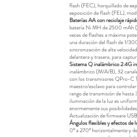
flash (FEC), horquillado de ex
exposición de flash (FEL), mod
Baterías AA con reciclaje rápid
batería Ni MH de 2500 mAh (t
veces de flashes a máxima poten
una duración del flash de 1/3
sincronización de alta velocida
delantera y trasera, para capt
Sistema Q inalámbrico 2.4G i
inalámbrico (M/A/B), 32 canal
con los transmisores QPro-C TT
maestro/esclavo para controlar
rango de transmisión de hasta 
iluminación de la luz es uniform
enormemente sus posibilidades c
Actualización de firmware US
Ángulos flexibles y efectos de l
0° a 270° horizontalmente y de