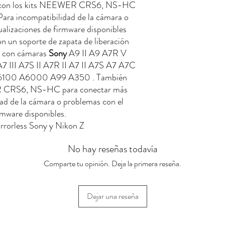
a con los kits NEEWER CRS6, NS-HC
Para incompatibilidad de la cámara o
ualizaciones de firmware disponibles
on un soporte de zapata de liberación
le con cámaras
Sony
A9 II A9 A7R V
A7 III A7S II A7R II A7 II A7S A7 A7C
100 A6000 A99 A350 . También
ER CRS6, NS-HC para conectar más
dad de la cámara o problemas con el
irmware disponibles
.
rrorless Sony y Nikon Z
No hay reseñas todavía
Comparte tu opinión. Deja la primera reseña.
Dejar una reseña