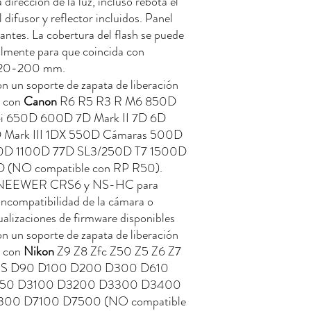
 dirección de la luz, incluso rebota el
 difusor y reflector incluidos. Panel
iantes. La cobertura del flash se puede
lmente para que coincida con
de 20-200 mm.
on un soporte de zapata de liberación
e con
Canon
R6 R5 R3 R M6 850D
i 650D 600D 7D Mark II 7D 6D
 1D Mark III 1DX 550D Cámaras 500D
D 1100D 77D SL3/250D T7 1500D
NO compatible con RP R50).
its NEEWER CRS6 y NS-HC para
incompatibilidad de la cámara o
ualizaciones de firmware disponibles
on un soporte de zapata de liberación
e con
Nikon
Z9 Z8 Zfc Z50 Z5 Z6 Z7
70S D90 D100 D200 D300 D610
50 D3100 D3200 D3300 D3400
00 D7100 D7500 (NO compatible