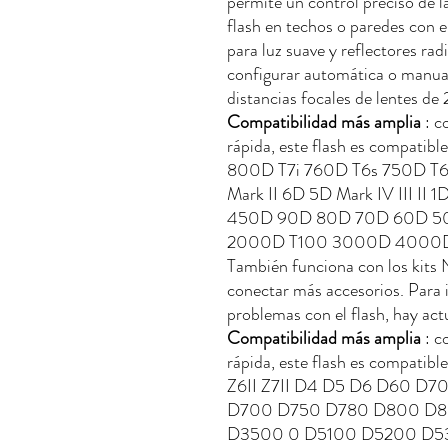
permite un control preciso de la
flash en techos o paredes con el
para luz suave y reflectores rad
configurar automática o manua
distancias focales de lentes 
Compatibilidad más amplia
: c
rápida, este flash es compatibl
800D T7i 760D T6s 750D T6
Mark II 6D 5D Mark IV III II
450D 90D 80D 70D 60D 50
2000D T100 3000D 4000D (
También funciona con los k
conectar más accesorios. Para 
problemas con el flash, hay act
Compatibilidad más amplia
: c
rápida, este flash es compatibl
Z6II Z7II D4 D5 D6 D60 D
D700 D750 D780 D800 D8
D3500 0 D5100 D5200 D53