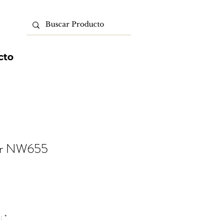
cto
er NW655
o
:
*