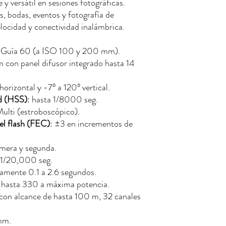
y versátil en sesiones fotográficas.
s, bodas, eventos y fotografía de
locidad y conectividad inalámbrica.
 Guía 60 (a ISO 100 y 200 mm).
on panel difusor integrado hasta 14
horizontal y -7° a 120° vertical.
ad (HSS)
: hasta 1/8000 seg.
Multi (estroboscópico).
l flash (FEC)
: ±3 en incrementos de
imera y segunda.
 1/20,000 seg.
amente 0.1 a 2.6 segundos.
: hasta 330 a máxima potencia.
con alcance de hasta 100 m, 32 canales
mm.