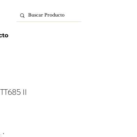
cto
TT685 II
o
:
*