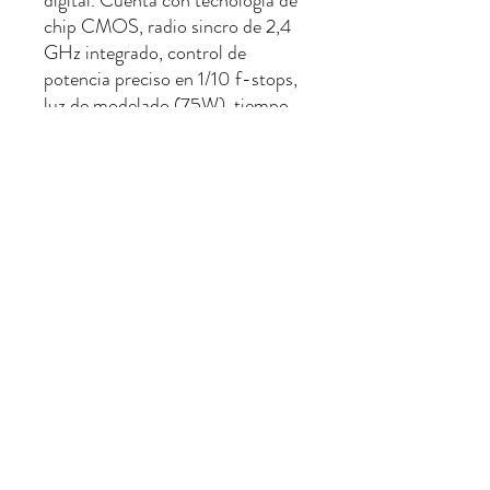
digital. Cuenta con tecnología de
chip CMOS, radio sincro de 2,4
GHz integrado, control de
potencia preciso en 1/10 f-stops,
luz de modelado (75W), tiempo
de reciclaje 0,8s-1,8s, modo
esclavo incorporado y modo de
pre flash para evitar ojos rojos
No hay reseñas todavía
Comparte tu opinión. Deja la primera
reseña.
Dejar una reseña
info@urufoto.com.uy