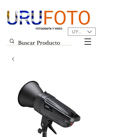
UYU ($U)