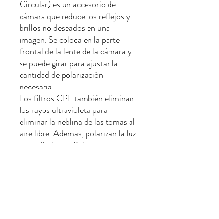
Circular) es un accesorio de
cámara que reduce los reflejos y
brillos no deseados en una
imagen. Se coloca en la parte
frontal de la lente de la cámara y
se puede girar para ajustar la
cantidad de polarización
necesaria.
Los filtros CPL también eliminan
los rayos ultravioleta para
eliminar la neblina de las tomas al
aire libre. Además, polarizan la luz
para eliminar reflejos y aumentar
la saturación de color, sin afectar
el equilibrio general del color.
Los filtros CPL también se
utilizan para modificar la luz
reflejada, la saturación de colores
y el contraste.