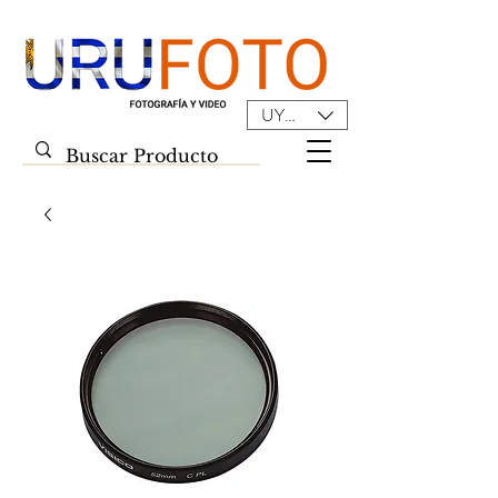
UYU ($U)