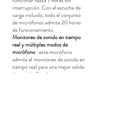
funcionar hasta 7 horas sin
interrupción. Con el estuche de
carga incluido, todo el conjunto
de micrófonos admite 20 horas
de funcionamiento.
Monitoreo de sonido en tiempo
real y múltiples modos de
micrófono
: este micrófono
admite el monitoreo de sonido en
tiempo real para una mejor salida
de sonido. Simplemente conecte
el receptor a sus auriculares para
escuchar lo que se está grabando
en tiempo real. Múltiples modos
de micrófono disponibles: modo
normal, modo de reducción de
ruido DSP, modo de corte bajo,
modo KTV
Fácil operación con pantalla