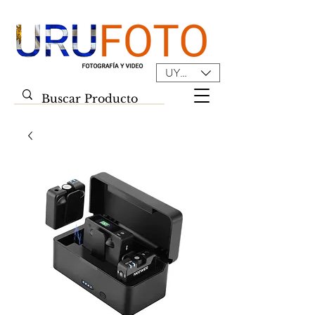
UYU ($U)