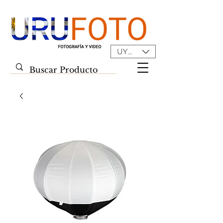
UYU ($U)