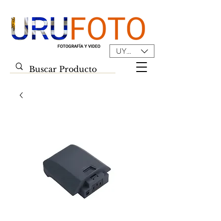
UYU ($U)