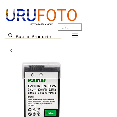
UYU ($U)