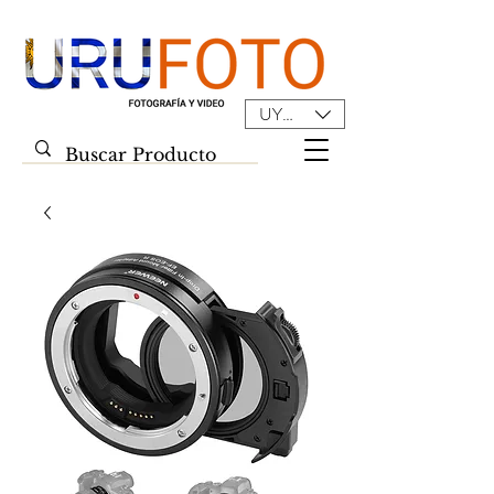
UYU ($U)