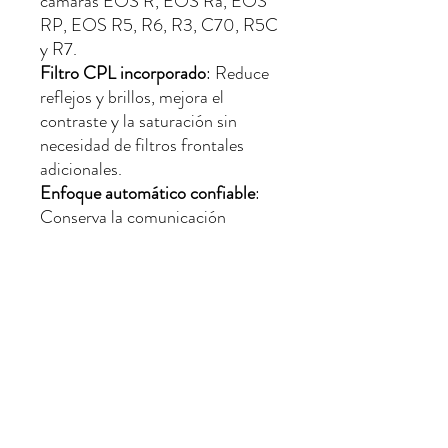
cámaras EOS R, EOS Ra, EOS
RP, EOS R5, R6, R3, C70, R5C
y R7.
Filtro CPL incorporado
: Reduce
reflejos y brillos, mejora el
contraste y la saturación sin
necesidad de filtros frontales
adicionales.
Enfoque automático confiable
:
Conserva la comunicación
electrónica completa entre la
cámara y el objetivo.
Construcción robusta
: Fabricado
con materiales de alta calidad
para un ajuste seguro y
durabilidad prolongada.
Fácil instalación
: Montaje sencillo
y seguro, sin herramientas
adicionales.